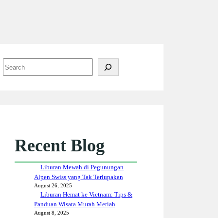
S
e
a
r
c
h
Recent Blog
Liburan Mewah di Pegunungan
Alpen Swiss yang Tak Terlupakan
August 26, 2025
Liburan Hemat ke Vietnam: Tips &
Panduan Wisata Murah Meriah
August 8, 2025